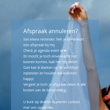
Afspraak annuleren?
Een kleine reminder: heb je binnenkort
een afspraak bij mij.
Check je agenda even! 📅💋
En mocht je toch onverwacht niet
kunnen komen, laat het mij weten.
Dan kan ik klanten op de wachtlijst
inplannen en houden we iedereen
happy!
Vergeet je toch je afspraak reken ik alle
kosten van de behandeling.
U kunt op diverse manieren contact
met ons opnemen.